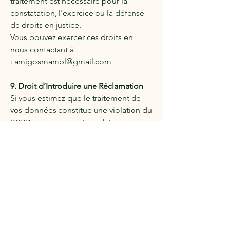
traitement est nécessaire pour la
constatation, l'exercice ou la défense
de droits en justice.
Vous pouvez exercer ces droits en
nous contactant à
:
amigosmambl@gmail.com
9. Droit d’Introduire une Réclamation
Si vous estimez que le traitement de
vos données constitue une violation du
RGPD, vous pouvez introduire une
réclamation auprès de la Commission
Nationale pour la Protection des
Données (CNPD) :
www.cnpd.lu
10. Sécurité et Confidentialité
AmigosMaMBL met en œuvre des
mesures techniques et
organisationnelles appropriées afin de